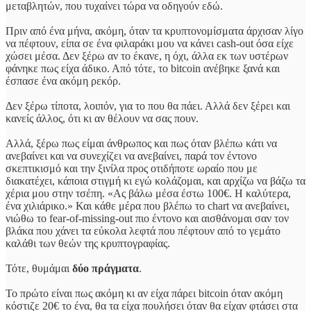
μεταβλητών, που τυχαίνει τώρα να οδηγούν εδώ.
Πριν από ένα μήνα, ακόμη, όταν τα κρυπτονομίσματα άρχισαν λίγο
να πέφτουν, είπα σε ένα φιλαράκι μου να κάνει cash-out όσα είχε
χώσει μέσα. Δεν ξέρω αν το έκανε, η όχι, άλλα εκ των υστέρων
φάνηκε πως είχα άδικο. Από τότε, το bitcoin ανέβηκε ξανά και
έσπασε ένα ακόμη ρεκόρ.
Δεν ξέρω τίποτα, λοιπόν, για το που θα πάει. Αλλά δεν ξέρει και
κανείς άλλος, ότι κι αν θέλουν να σας πουν.
Αλλά, ξέρω πως είμαι άνθρωπος και πως όταν βλέπω κάτι να
ανεβαίνει και να συνεχίζει να ανεβαίνει, παρά τον έντονο
σκεπτικισμό και την ξινίλα προς οτιδήποτε ωραίο που με
διακατέχει, κάποια στιγμή κι εγώ κολάζομαι, και αρχίζω να βάζω τα
χέρια μου στην τσέπη. «Ας βάλω μέσα έστω 100€. Η καλύτερα,
ένα χιλιάρικο.» Και κάθε μέρα που βλέπω το chart να ανεβαίνει,
νιώθω το fear-of-missing-out πιο έντονο και αισθάνομαι σαν τον
βλάκα που χάνει τα εύκολα λεφτά που πέφτουν από το γεμάτο
καλάθι των θεών της κρυπτογραφίας.
Τότε, θυμάμαι
δύο πράγματα
.
Το πρώτο είναι πως ακόμη κι αν είχα πάρει bitcoin όταν ακόμη
κόστιζε 20€ το ένα, θα τα είχα πουλήσει όταν θα είχαν φτάσει στα