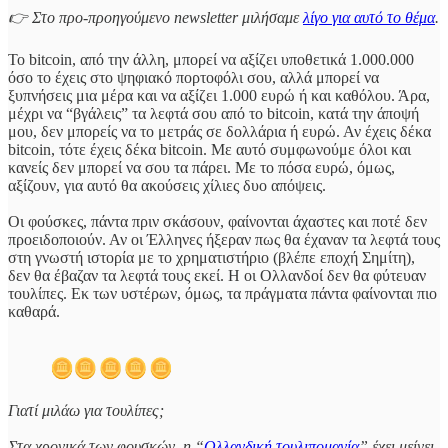
👉 Στο προ-προηγούμενο newsletter μιλήσαμε
λίγο για αυτό το θέμα
.
Το bitcoin, από την άλλη, μπορεί να αξίζει υποθετικά 1.000.000
όσο το έχεις στο ψηφιακό πορτοφόλι σου, αλλά μπορεί να
ξυπνήσεις μια μέρα και να αξίζει 1.000 ευρώ ή και καθόλου. Άρα,
μέχρι να “βγάλεις” τα λεφτά σου από το bitcoin, κατά την άποψή
μου, δεν μπορείς να το μετράς σε δολλάρια ή ευρώ. Αν έχεις δέκα
bitcoin, τότε έχεις δέκα bitcoin. Με αυτό συμφωνούμε όλοι και
κανείς δεν μπορεί να σου τα πάρει. Με το πόσα ευρώ, όμως,
αξίζουν, για αυτό θα ακούσεις χίλιες δυο απόψεις.
Οι φούσκες, πάντα πριν σκάσουν, φαίνονται άχαστες και ποτέ δεν
προειδοποιούν. Αν οι Έλληνες ήξεραν πως θα έχαναν τα λεφτά τους
στη γνωστή ιστορία με το χρηματιστήριο (βλέπε εποχή Σημίτη),
δεν θα έβαζαν τα λεφτά τους εκεί. Η οι Ολλανδοί δεν θα φύτευαν
τουλίπες. Εκ των υστέρων, όμως, τα πράγματα πάντα φαίνονται πιο
καθαρά.
Γιατί μιλάω για τουλίπες;
Στα χρονικά των φουσκών, η “
Ολλανδική τουλιπομανία
” έχει μείνει