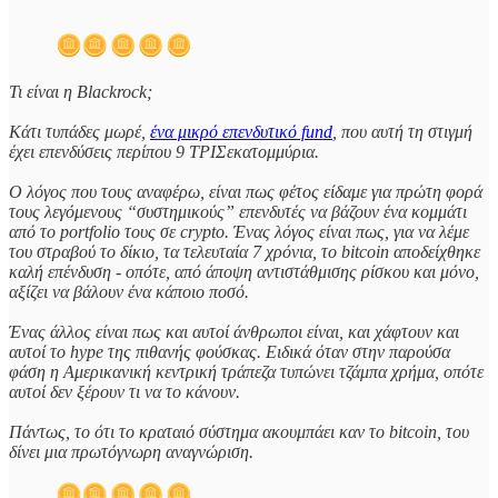
Τι είναι η Blackrock;
Κάτι τυπάδες μωρέ,
ένα μικρό επενδυτικό fund
, που αυτή τη στιγμή
έχει επενδύσεις περίπου 9 ΤΡΙΣεκατομμύρια.
Ο λόγος που τους αναφέρω, είναι πως φέτος είδαμε για πρώτη φορά
τους λεγόμενους “συστημικούς” επενδυτές να βάζουν ένα κομμάτι
από το portfolio τους σε crypto. Ένας λόγος είναι πως, για να λέμε
του στραβού το δίκιο, τα τελευταία 7 χρόνια, το bitcoin αποδείχθηκε
καλή επένδυση - οπότε, από άποψη αντιστάθμισης ρίσκου και μόνο,
αξίζει να βάλουν ένα κάποιο ποσό.
Ένας άλλος είναι πως και αυτοί άνθρωποι είναι, και χάφτουν και
αυτοί το hype της πιθανής φούσκας. Ειδικά όταν στην παρούσα
φάση η Αμερικανική κεντρική τράπεζα τυπώνει τζάμπα χρήμα, οπότε
αυτοί δεν ξέρουν τι να το κάνουν.
Πάντως, το ότι το κραταιό σύστημα ακουμπάει καν το bitcoin, του
δίνει μια πρωτόγνωρη αναγνώριση.