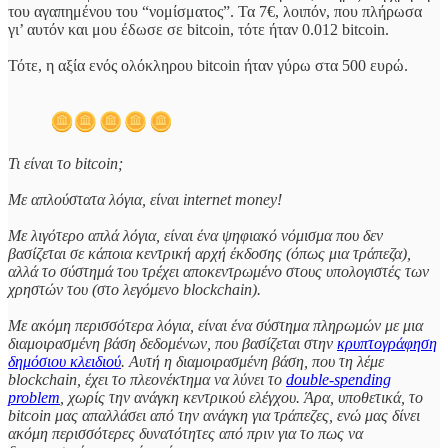
του αγαπημένου του “νομίσματος”. Τα 7€, λοιπόν, που πλήρωσα
γι’ αυτόν και μου έδωσε σε bitcoin, τότε ήταν 0.012 bitcoin.
Τότε, η αξία ενός ολόκληρου bitcoin ήταν γύρω στα 500 ευρώ.
Τι είναι το bitcoin;
Με απλούστατα λόγια, είναι internet money!
Με λιγότερο απλά λόγια, είναι ένα ψηφιακό νόμισμα που δεν
βασίζεται σε κάποια κεντρική αρχή έκδοσης (όπως μια τράπεζα),
αλλά το σύστημά του τρέχει αποκεντρωμένο στους υπολογιστές των
χρηστών του (στο λεγόμενο blockchain).
Με ακόμη περισσότερα λόγια, είναι ένα σύστημα πληρωμών με μια
διαμοιρασμένη βάση δεδομένων, που βασίζεται στην
κρυπτογράφηση
δημόσιου κλειδιού
. Αυτή η διαμοιρασμένη βάση, που τη λέμε
blockchain, έχει το πλεονέκτημα να λύνει το
double-spending
problem
, χωρίς την ανάγκη κεντρικού ελέγχου. Άρα, υποθετικά, το
bitcoin μας απαλλάσει από την ανάγκη για τράπεζες, ενώ μας δίνει
ακόμη περισσότερες δυνατότητες από πριν για το πως να