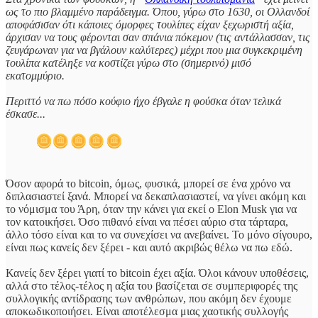
ως το πιο βλαμμένο παράδειγμα. Όπου, γύρω στο 1630, οι Ολλανδοί
αποφάσισαν ότι κάποιες όμορφες τουλίπες είχαν ξεχωριστή αξία,
άρχισαν να τους φέρονται σαν σπάνια πόκεμον (τις αντάλλασσαν, τις
ζευγάρωναν για να βγάλουν καλύτερες) μέχρι που μια συγκεκριμένη
τουλίπα κατέληξε να κοστίζει γύρω στο (σημερινό) μισό
εκατομμύριο.
Περιττό να πω πόσο κούφιο ήχο έβγαλε η φούσκα όταν τελικά
έσκασε...
Όσον αφορά το bitcoin, όμως, φυσικά, μπορεί σε ένα χρόνο να
διπλασιαστεί ξανά. Μπορεί να δεκαπλασιαστεί, να γίνει ακόμη και
το νόμισμα του Άρη, όταν την κάνει για εκεί ο Elon Musk για να
τον κατοικήσει. Όσο πιθανό είναι να πέσει αύριο στα τάρταρα,
άλλο τόσο είναι και το να συνεχίσει να ανεβαίνει. Το μόνο σίγουρο,
είναι πως κανείς δεν ξέρει - και αυτό ακριβώς θέλω να πω εδώ.
Κανείς δεν ξέρει γιατί το bitcoin έχει αξία. Όλοι κάνουν υποθέσεις,
αλλά στο τέλος-τέλος η αξία του βασίζεται σε συμπεριφορές της
συλλογικής αντίδρασης των ανθρώπων, που ακόμη δεν έχουμε
αποκωδικοποιήσει. Είναι αποτέλεσμα μιας χαοτικής συλλογής