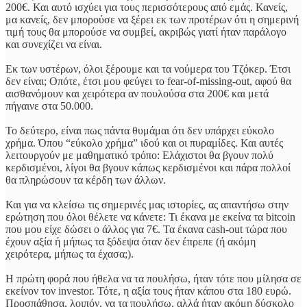
200€. Και αυτό ισχύει για τους περισσότερους από εμάς. Κανείς,
μα κανείς, δεν μπορούσε να ξέρει εκ των προτέρων ότι η σημερινή
τιμή τους θα μπορούσε να συμβεί, ακριβώς γιατί ήταν παράλογο
και συνεχίζει να είναι.
Εκ των υστέρων, όλοι ξέρουμε και τα νούμερα του Τζόκερ. Έτσι
δεν είναι; Οπότε, έτσι μου φεύγει το fear-of-missing-out, αφού θα
αισθανόμουν και χειρότερα αν πουλούσα στα 200€ και μετά
πήγαινε στα 50.000.
Το δεύτερο, είναι πως πάντα θυμάμαι ότι δεν υπάρχει εύκολο
χρήμα. Όπου “εύκολο χρήμα” ιδού και οι πυραμίδες. Και αυτές
λειτουργούν με μαθηματικό τρόπο: Ελάχιστοι θα βγουν πολύ
κερδισμένοι, λίγοι θα βγουν κάπως κερδισμένοι και πάρα πολλοί
θα πληρώσουν τα κέρδη των άλλων.
Και για να κλείσω τις σημερινές μας ιστορίες, ας απαντήσω στην
ερώτηση που όλοι θέλετε να κάνετε: Τι έκανα με εκείνα τα bitcoin
που μου είχε δώσει ο άλλος για 7€. Τα έκανα cash-out τώρα που
έχουν αξία ή μήπως τα ξόδεψα όταν δεν έπρεπε (ή ακόμη
χειρότερα, μήπως τα έχασα;).
Η πρώτη φορά που ήθελα να τα πουλήσω, ήταν τότε που μίλησα σε
εκείνον τον investor. Τότε, η αξία τους ήταν κάπου στα 180 ευρώ.
Προσπάθησα, λοιπόν, να τα πουλήσω, αλλά ήταν ακόμη δύσκολο