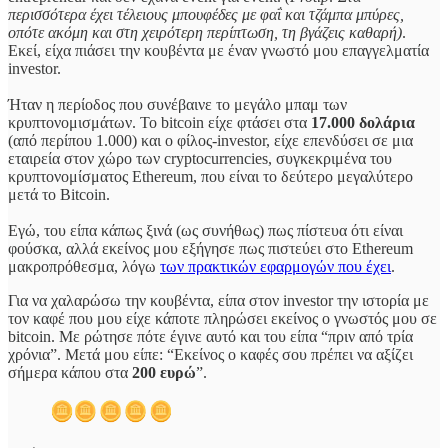
περισσότερα έχει τέλειους μπουφέδες με φαΐ και τζάμπα μπύρες,
οπότε ακόμη και στη χειρότερη περίπτωση, τη βγάζεις καθαρή)
.
Εκεί, είχα πιάσει την κουβέντα με έναν γνωστό μου επαγγελματία
investor.
Ήταν η περίοδος που συνέβαινε το μεγάλο μπαμ των
κρυπτονομισμάτων. Το bitcoin είχε φτάσει στα
17.000 δολάρια
(από περίπου 1.000) και ο φίλος-investor, είχε επενδύσει σε μια
εταιρεία στον χώρο των cryptocurrencies, συγκεκριμένα του
κρυπτονομίσματος Ethereum, που είναι το δεύτερο μεγαλύτερο
μετά το Bitcoin.
Εγώ, του είπα κάπως ξινά (ως συνήθως) πως πίστευα ότι είναι
φούσκα, αλλά εκείνος μου εξήγησε πως πιστεύει στο Ethereum
μακροπρόθεσμα, λόγω
των πρακτικών εφαρμογών που έχει
.
Για να χαλαρώσω την κουβέντα, είπα στον investor την ιστορία με
τον καφέ που μου είχε κάποτε πληρώσει εκείνος ο γνωστός μου σε
bitcoin. Με ρώτησε πότε έγινε αυτό και του είπα “πριν από τρία
χρόνια”. Μετά μου είπε: “Εκείνος ο καφές σου πρέπει να αξίζει
σήμερα κάπου στα
200 ευρώ
”.