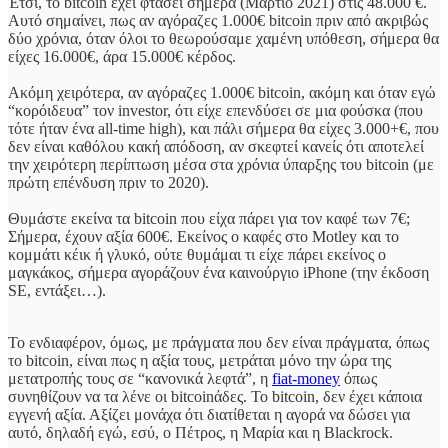
Έτσι, το bitcoin έχει φτάσει σήμερα (Μάρτιο 2021) στις 48.000 €.
Αυτό σημαίνει, πως αν αγόραζες 1.000€ bitcoin πριν από ακριβώς
δύο χρόνια, όταν όλοι το θεωρούσαμε χαμένη υπόθεση, σήμερα θα
είχες 16.000€, άρα 15.000€ κέρδος.
Ακόμη χειρότερα, αν αγόραζες 1.000€ bitcoin, ακόμη και όταν εγώ
“κορόιδευα” τον investor, ότι είχε επενδύσει σε μια φούσκα (που
τότε ήταν ένα all-time high), και πάλι σήμερα θα είχες 3.000+€, που
δεν είναι καθόλου κακή απόδοση, αν σκεφτεί κανείς ότι αποτελεί
την χειρότερη περίπτωση μέσα στα χρόνια ύπαρξης του bitcoin (με
πρώτη επένδυση πριν το 2020).
Θυμάστε εκείνα τα bitcoin που είχα πάρει για τον καφέ των 7€;
Σήμερα, έχουν αξία 600€. Εκείνος ο καφές στο Motley και το
κομμάτι κέικ ή γλυκό, ούτε θυμάμαι τι είχε πάρει εκείνος ο
μαγκάκος, σήμερα αγοράζουν ένα καινούργιο iPhone (την έκδοση
SE, εντάξει…).
Το ενδιαφέρον, όμως, με πράγματα που δεν είναι πράγματα, όπως
το bitcoin, είναι πως η αξία τους, μετράται μόνο την ώρα της
μετατροπής τους σε “κανονικά λεφτά”, η
fiat-money
όπως
συνηθίζουν να τα λένε οι bitcoinάδες. Το bitcoin, δεν έχει κάποια
εγγενή αξία. Αξίζει μονάχα ότι διατίθεται η αγορά να δώσει για
αυτό, δηλαδή εγώ, εσύ, ο Πέτρος, η Μαρία και η Blackrock.