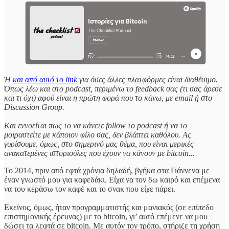
Ή
και από αυτό το link
για όσες άλλες πλατφόρμες είναι διαθέσιμο.
Όπως λέω και στο podcast, περιμένω το feedback σας (τι σας άρεσε
και τι όχι) αφού είναι η πρώτη φορά που το κάνω, με email ή στο
Discussion Group.
Και εννοείται πως το να κάνετε follow το podcast ή να το
μοιραστείτε με κάποιον φίλο σας, δεν βλάπτει καθόλου. Ας
γυρίσουμε, όμως, στο σημερινό μας θέμα, που είναι μερικές
ανακατεμένες ιστοριούλες που έχουν να κάνουν με bitcoin...
Το 2014, πριν από εφτά χρόνια δηλαδή, βγήκα στα Γιάννενα με
έναν γνωστό μου για καφεδάκι. Είχα να τον δω καιρό και επέμενα
να του κεράσω τον καφέ και το σνακ που είχε πάρει.
Εκείνος, όμως, ήταν προγραμματιστής και μανιακός (σε επίπεδο
επιστημονικής έρευνας) με το bitcoin, γι’ αυτό επέμενε να μου
δώσει τα λεφτά σε bitcoin. Με αυτόν τον τρόπο, στήριζε τη χρήση