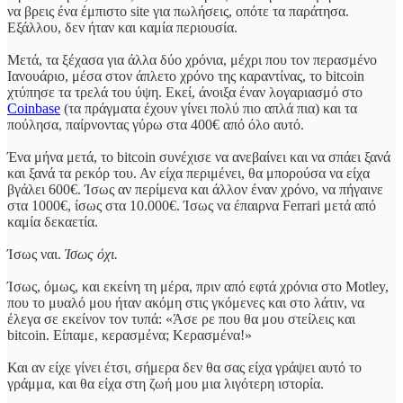
να βρεις ένα έμπιστο site για πωλήσεις, οπότε τα παράτησα.
Εξάλλου, δεν ήταν και καμία περιουσία.
Μετά, τα ξέχασα για άλλα δύο χρόνια, μέχρι που τον περασμένο
Ιανουάριο, μέσα στον άπλετο χρόνο της καραντίνας, το bitcoin
χτύπησε τα τρελά του ύψη. Εκεί, άνοιξα έναν λογαριασμό στο
Coinbase
(τα πράγματα έχουν γίνει πολύ πιο απλά πια) και τα
πούλησα, παίρνοντας γύρω στα 400€ από όλο αυτό.
Ένα μήνα μετά, το bitcoin συνέχισε να ανεβαίνει και να σπάει ξανά
και ξανά τα ρεκόρ του. Αν είχα περιμένει, θα μπορούσα να είχα
βγάλει 600€. Ίσως αν περίμενα και άλλον έναν χρόνο, να πήγαινε
στα 1000€, ίσως στα 10.000€. Ίσως να έπαιρνα Ferrari μετά από
καμία δεκαετία.
Ίσως ναι.
Ίσως όχι.
Ίσως, όμως, και εκείνη τη μέρα, πριν από εφτά χρόνια στο Motley,
που το μυαλό μου ήταν ακόμη στις γκόμενες και στο λάτιν, να
έλεγα σε εκείνον τον τυπά: «Άσε ρε που θα μου στείλεις και
bitcoin. Είπαμε, κερασμένα; Κερασμένα!»
Και αν είχε γίνει έτσι, σήμερα δεν θα σας είχα γράψει αυτό το
γράμμα, και θα είχα στη ζωή μου μια λιγότερη ιστορία.