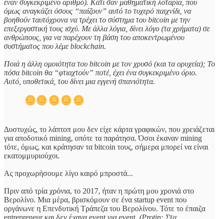
έναν συγκεκριμένο αριθμό). Κάτι σαν μαθηματική λοταρία, που
όμως αναγκάζει όσους “παίζουν” αυτό το τυχερό παιχνίδι, να
βοηθούν ταυτόχρονα να τρέχει το σύστημα του bitcoin με την
επεξεργαστική τους ισχύ. Με άλλα λόγια, δίνει λόγο (τα χρήματα) σε
ανθρώπους, για να παρέχουν τη βάση του αποκεντρωμένου
συστήματος που λέμε blockchain.
Ποιά η άλλη ομοιότητα του bitcoin με τον χρυσό (και τα ορυχεία); Το
πόσα bitcoin θα “φτιαχτούν” ποτέ, έχει ένα συγκεκριμένο όριο.
Αυτό, υποθετικά, του δίνει μια εγγενή σπανιότητα.
Δυστυχώς, το λάπτοπ μου δεν είχε κάρτα γραφικών, που χρειάζεται
για αποδοτικό mining, οπότε τα παράτησα. Όσοι έκαναν mining
τότε, όμως, και κράτησαν τα bitcoin τους, σήμερα μπορεί να είναι
εκατομμυριούχοι.
Ας προχωρήσουμε λίγο καιρό μπροστά...
Πριν από τρία χρόνια, το 2017, ήταν η πρώτη μου χρονιά στο
Βερολίνο. Μια μέρα, βρισκόμουν σε ένα startup event που
οργάνωνε η Επενδυτική Τράπεζα του Βερολίνου. Τότε το έπαιζα
entrepreneur και δεν έχανα event για event.
(Protip: Στα