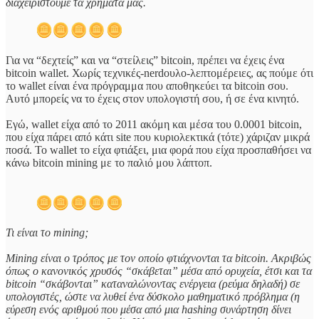
διαχειριστούμε τα χρήματά μας.
Για να “δεχτείς” και να “στείλεις” bitcoin, πρέπει να έχεις ένα
bitcoin wallet. Χωρίς τεχνικές-nerdουλο-λεπτομέρειες, ας πούμε ότι
το wallet είναι ένα πρόγραμμα που αποθηκεύει τα bitcoin σου.
Αυτό μπορείς να το έχεις στον υπολογιστή σου, ή σε ένα κινητό.
Εγώ, wallet είχα από το 2011 ακόμη και μέσα του 0.0001 bitcoin,
που είχα πάρει από κάτι site που κυριολεκτικά (τότε) χάριζαν μικρά
ποσά. Το wallet το είχα φτιάξει, μια φορά που είχα προσπαθήσει να
κάνω bitcoin mining με το παλιό μου λάπτοπ.
Τι είναι το mining;
Mining είναι ο τρόπος με τον οποίο φτιάχνονται τα bitcoin. Ακριβώς
όπως ο κανονικός χρυσός “σκάβεται” μέσα από ορυχεία, έτσι και τα
bitcoin “σκάβονται” καταναλώνοντας ενέργεια (ρεύμα δηλαδή) σε
υπολογιστές, ώστε να λυθεί ένα δύσκολο μαθηματικό πρόβλημα (η
εύρεση ενός αριθμού που μέσα από μια hashing συνάρτηση δίνει