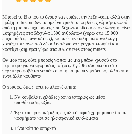
Μπορεί το ίδιο του το όνομα να περιέχει την λέξη -coin, αλλά στην
πράξη το bitcoin δεν μπορεί να χρησιμοποηθεί ως νόμισμα, αφού
από τη μια οι επιχειρήσεις που δέχονται bitcoin στον πλανήτη, είναι
μετρημένες στα δάχτυλα 1500 ανθρώπων (γύρω στις 15.000
επιχειρήσεις παγκοσμίως), και από την άλλη μια συναλλαγή
χρειάζεται πάνω από δέκα λεπτά για να πραγματοποιηθεί και
κοστίζει (σήμερα) γύρω στα 20€ σε fees στους miners.
Θα μου πεις, ούτε μπορείς να πας με μια μπάρα χρυσού στο
περίπτερο για να αγοράσεις τσίχλες. Εγώ θα σου πω ότι στο
περίπτερο φοβάμαι να πάω ακόμη και με πενηντάευρο, αλλά αυτό
είναι άλλη κουβέντα.
Ο χρυσός, όμως, έχει το πλεονέκτημα:
Να κουβαλάει χιλάδες χρόνια ιστορίας ως μέσο
αποθήκευσης αξίας
Έχει και πρακτική αξία, ως υλικό, αφού χρησιμοποιείται σε
κοσμήματα και σε ηλεκτρονικά κυκλώματα
Είναι κάτι το υπαρκτό